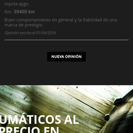
toyota
aygo
Km:
39400 km
Buen comportamiento en general y la fiabilidad de una
marca de prestigio
Opinión escrita el 01/04/2016
NUEVA OPINIÓN