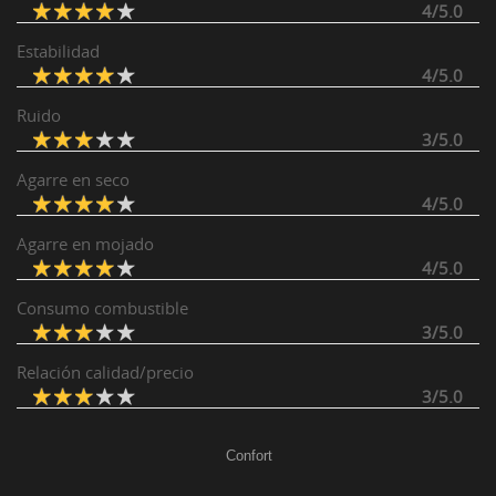
4/5.0
Estabilidad
4/5.0
Ruido
3/5.0
Agarre en seco
4/5.0
Agarre en mojado
4/5.0
Consumo combustible
3/5.0
Relación calidad/precio
3/5.0
Confort