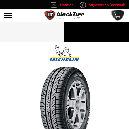
Noticias
Síguenos en Facebook
info@blacktire.es
914 353 309
Atención al cliente: L/V 9:00-14:00 y 15:00-19:00