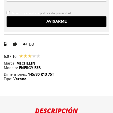
He leído y acepto la
política de privacidad
-
-
-DB
6.0
/ 10
Marca:
MICHELIN
Modelo:
ENERGY E3B
Dimensiones:
145/80 R13 75T
Tipo:
Verano
DESCRIPCIÓN