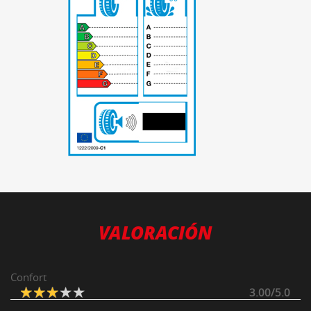
-
VALORACIÓN
Confort
3.00/5.0