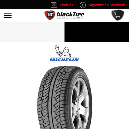
Noticias
Síguenos en Facebook
info@blacktire.es
914 353 309
Atención al cliente: L/V 9:00-14:00 y 15:00-19:00