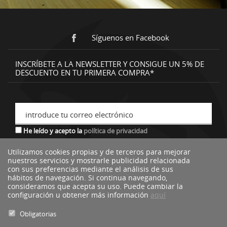
Síguenos en Facebook
INSCRÍBETE A LA NEWSLETTER Y CONSIGUE UN 5% DE
DESCUENTO EN TU PRIMERA COMPRA*
introduce tu correo electrónico
He leído y acepto la
política de privacidad
Utilizamos cookies propias y de terceros para mejorar
nuestros servicios y mostrarle publicidad relacionada
*descuento no acumulable a otras ofertas o promociones.
con sus preferencias mediante el análisis de sus
hábitos de navegación. Si continua navegando,
consideramos que acepta su uso. Puede cambiar la
configuración u obtener más información
aquí
Obligatorias