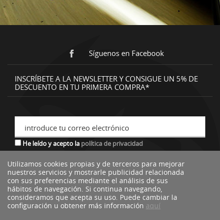
Síguenos en Facebook
INSCRÍBETE A LA NEWSLETTER Y CONSIGUE UN 5% DE
DESCUENTO EN TU PRIMERA COMPRA*
introduce tu correo electrónico
He leído y acepto la
política de privacidad
Utilizamos cookies propias y de terceros para mejorar
nuestros servicios y mostrarle publicidad relacionada
*descuento no acumulable a otras ofertas o promociones.
con sus preferencias mediante el análisis de sus
hábitos de navegación. Si continua navegando,
consideramos que acepta su uso. Puede cambiar la
configuración u obtener más información
aquí