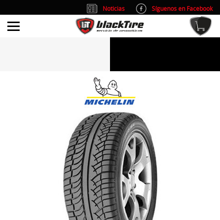
Noticias
Síguenos en Facebook
info@blacktire.es
914 353 309
Atención al cliente: L/V 9:00-14:00 y 15:00-19:00