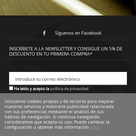
Síguenos en Facebook
INSCRÍBETE A LA NEWSLETTER Y CONSIGUE UN 5% DE
DESCUENTO EN TU PRIMERA COMPRA*
introduce tu correo electrónico
He leído y acepto la
política de privacidad
Utilizamos cookies propias y de terceros para mejorar
nuestros servicios y mostrarle publicidad relacionada
*descuento no acumulable a otras ofertas o promociones.
con sus preferencias mediante el análisis de sus
hábitos de navegación. Si continua navegando,
consideramos que acepta su uso. Puede cambiar la
configuración u obtener más información
aquí