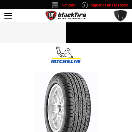
Noticias
Síguenos en Facebook
info@blacktire.es
914 353 309
Atención al cliente: L/V 9:00-14:00 y 15:00-19:00