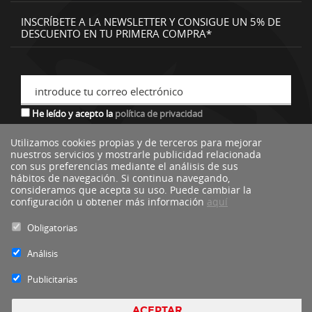
INSCRÍBETE A LA NEWSLETTER Y CONSIGUE UN 5% DE
DESCUENTO EN TU PRIMERA COMPRA*
introduce tu correo electrónico
He leído y acepto la
política de privacidad
Utilizamos cookies propias y de terceros para mejorar
nuestros servicios y mostrarle publicidad relacionada
*descuento no acumulable a otras ofertas o promociones.
con sus preferencias mediante el análisis de sus
hábitos de navegación. Si continua navegando,
consideramos que acepta su uso. Puede cambiar la
configuración u obtener más información
aquí
Obligatorias
Análisis
Publicitarias
ACEPTAR