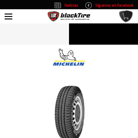
Noticias
Síguenos en Facebook
info@blacktire.es
914 353 309
Atención al cliente: L/V 9:00-14:00 y 15:00-19:00