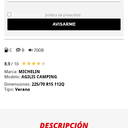
He leído y acepto la
política de privacidad
C
B
70DB
8.9
/ 10
Marca:
MICHELIN
Modelo:
AGILIS CAMPING
Dimensiones:
225/70 R15 112Q
Tipo:
Verano
DESCRIPCIÓN