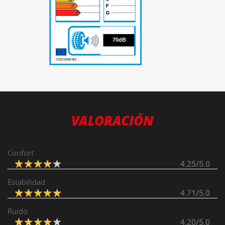
70
70dB
VALORACIÓN
Confort
4.25/5.0
Estabilidad
4.71/5.0
Ruido
4.20/5.0