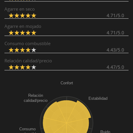
Agarre en seco
4.71/5.0
Agarre en mojado
4.71/5.0
Consumo combustible
4.43/5.0
Relación calidad/precio
4.47/5.0
Confort
Relación
Estabilidad
calidad/precio
Consumo
Ruido