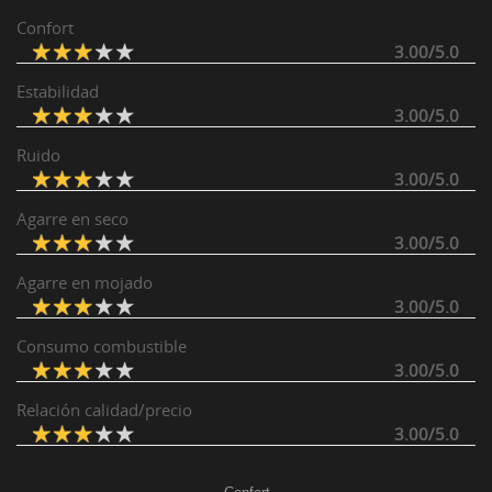
Confort
3.00/5.0
Estabilidad
3.00/5.0
Ruido
3.00/5.0
Agarre en seco
3.00/5.0
Agarre en mojado
3.00/5.0
Consumo combustible
3.00/5.0
Relación calidad/precio
3.00/5.0