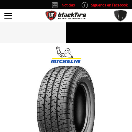
Noticias
Síguenos en Facebook
info@blacktire.es
914 353 309
Atención al cliente: L/V 9:00-14:00 y 15:00-19:00