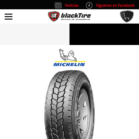
Noticias
Síguenos en Facebook
info@blacktire.es
914 353 309
Atención al cliente: L/V 9:00-14:00 y 15:00-19:00