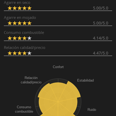
Agarre en seco
5.00/5.0
Agarre en mojado
5.00/5.0
Consumo combustible
4.14/5.0
Relación calidad/precio
4.47/5.0
Confort
Relación
Estabilidad
calidad/precio
Consumo
Ruido
combustible