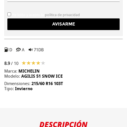
He leído y acepto la
política de privacidad
D
A
71DB
8.9
/ 10
Marca:
MICHELIN
Modelo:
AGILIS 51 SNOW ICE
Dimensiones:
215/60 R16 103T
Tipo:
Invierno
DESCRIPCIÓN