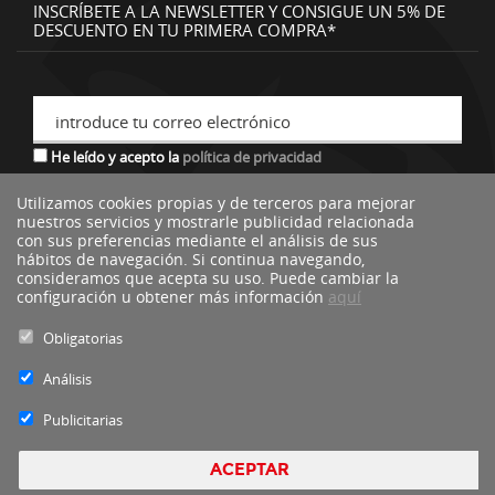
INSCRÍBETE A LA NEWSLETTER Y CONSIGUE UN 5% DE
DESCUENTO EN TU PRIMERA COMPRA*
introduce tu correo electrónico
He leído y acepto la
política de privacidad
Utilizamos cookies propias y de terceros para mejorar
nuestros servicios y mostrarle publicidad relacionada
*descuento no acumulable a otras ofertas o promociones.
con sus preferencias mediante el análisis de sus
hábitos de navegación. Si continua navegando,
consideramos que acepta su uso. Puede cambiar la
configuración u obtener más información
aquí
Obligatorias
Análisis
Publicitarias
ACEPTAR
Blacktire Copyright 2016 - Todos los derechos reservados by
nts