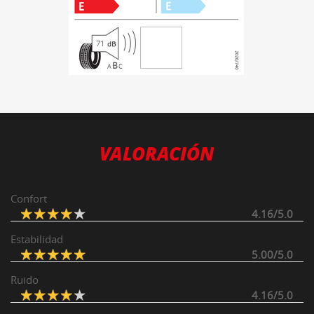
71
B
A
C
VALORACIÓN
Confort
4.16/5.0
Estabilidad
5.00/5.0
Ruido
4.16/5.0