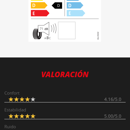
D
71
B
A
C
VALORACIÓN
Confort
4.16/5.0
Estabilidad
5.00/5.0
Ruido