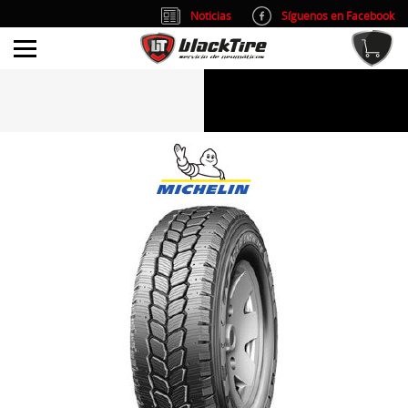
Noticias
Síguenos en Facebook
info@blacktire.es
914 353 309
Atención al cliente: L/V 9:00-14:00 y 15:00-19:00