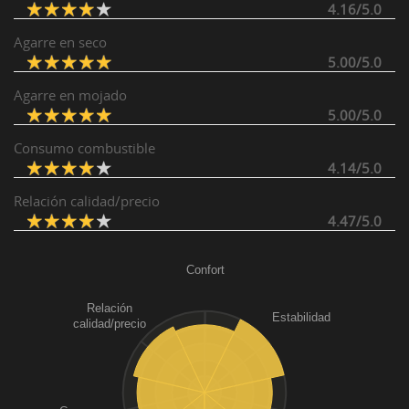
4.16/5.0
Agarre en seco
5.00/5.0
Agarre en mojado
5.00/5.0
Consumo combustible
4.14/5.0
Relación calidad/precio
4.47/5.0
Confort
Relación
Estabilidad
calidad/precio