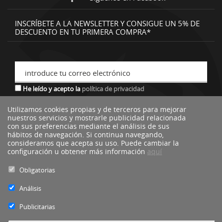
INSCRÍBETE A LA NEWSLETTER Y CONSIGUE UN 5% DE
DESCUENTO EN TU PRIMERA COMPRA*
introduce tu correo electrónico
He leído y acepto la
política de privacidad
Utilizamos cookies propias y de terceros para mejorar
nuestros servicios y mostrarle publicidad relacionada
*descuento no acumulable a otras ofertas o promociones.
con sus preferencias mediante el análisis de sus
hábitos de navegación. Si continua navegando,
consideramos que acepta su uso. Puede cambiar la
configuración u obtener más información
aquí
Obligatorias
Análisis
Publicitarias