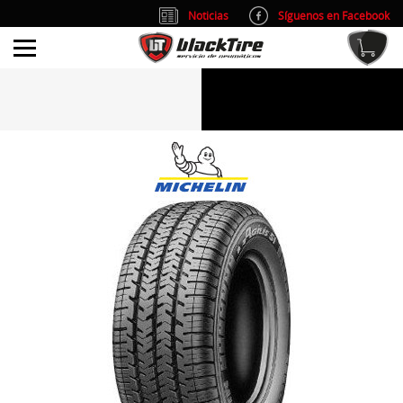
Noticias
Síguenos en Facebook
info@blacktire.es
914 353 309
Atención al cliente: L/V 9:00-14:00 y 15:00-19:00