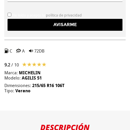
He leído y acepto la
política de privacidad
C
A
72DB
9.2
/ 10
Marca:
MICHELIN
Modelo:
AGILIS 51
Dimensiones:
215/65 R16 106T
Tipo:
Verano
DESCRIPCIÓN