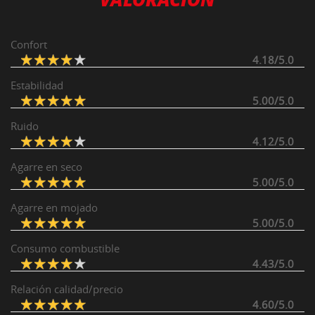
Confort
4.18/5.0
Estabilidad
5.00/5.0
Ruido
4.12/5.0
Agarre en seco
5.00/5.0
Agarre en mojado
5.00/5.0
Consumo combustible
4.43/5.0
Relación calidad/precio
4.60/5.0