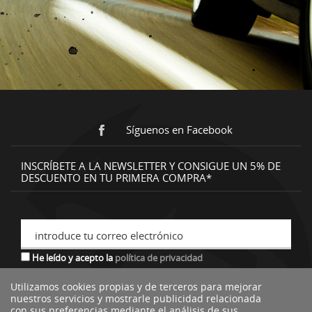
Síguenos en Facebook
INSCRÍBETE A LA NEWSLETTER Y CONSIGUE UN 5% DE
DESCUENTO EN TU PRIMERA COMPRA*
introduce tu correo electrónico
He leído y acepto la
política de privacidad
Utilizamos cookies propias y de terceros para mejorar
nuestros servicios y mostrarle publicidad relacionada
*descuento no acumulable a otras ofertas o promociones.
con sus preferencias mediante el análisis de sus