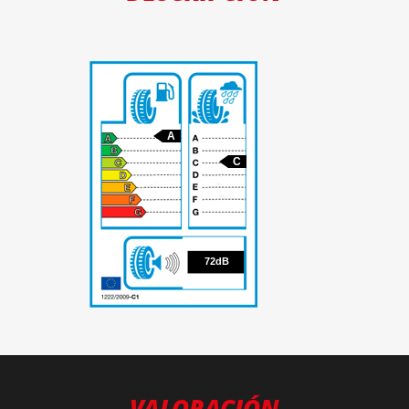
A
C
72
72dB
VALORACIÓN