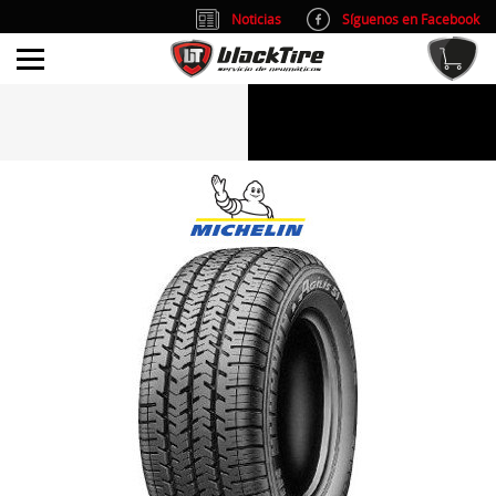
Noticias
Síguenos en Facebook
info@blacktire.es
914 353 309
Atención al cliente: L/V 9:00-14:00 y 15:00-19:00