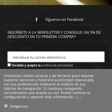
Síguenos en Facebook
INSCRÍBETE A LA NEWSLETTER Y CONSIGUE UN 5% DE
DESCUENTO EN TU PRIMERA COMPRA*
introduce tu correo electrónico
He leído y acepto la
política de privacidad
Utilizamos cookies propias y de terceros para mejorar
nuestros servicios y mostrarle publicidad relacionada
*descuento no acumulable a otras ofertas o promociones.
con sus preferencias mediante el análisis de sus
hábitos de navegación. Si continua navegando,
consideramos que acepta su uso. Puede cambiar la
configuración u obtener más información
aquí
Obligatorias