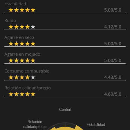
Estabilidad
5.00/5.0
Ruido
4.12/5.0
Agarre en seco
5.00/5.0
Agarre en mojado
5.00/5.0
Consumo combustible
4.43/5.0
Relación calidad/precio
4.60/5.0
Confort
Relación
Estabilidad
calidad/precio