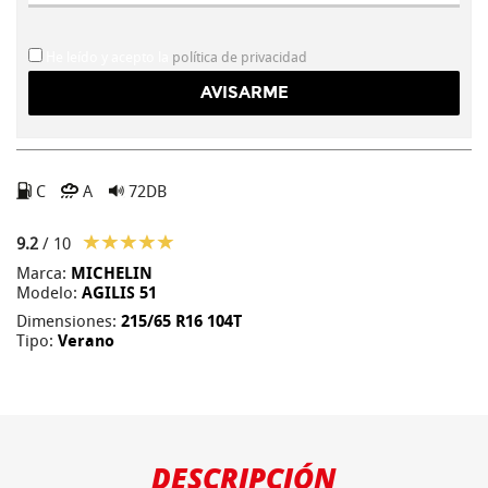
He leído y acepto la
política de privacidad
C
A
72DB
9.2
/ 10
Marca:
MICHELIN
Modelo:
AGILIS 51
Dimensiones:
215/65 R16 104T
Tipo:
Verano
DESCRIPCIÓN