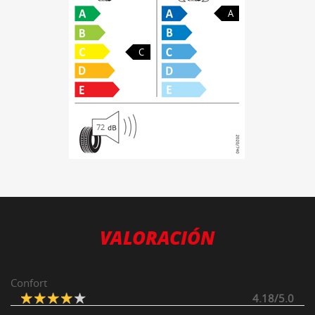
A
C
72
VALORACIÓN
Confort
4.18/5.0