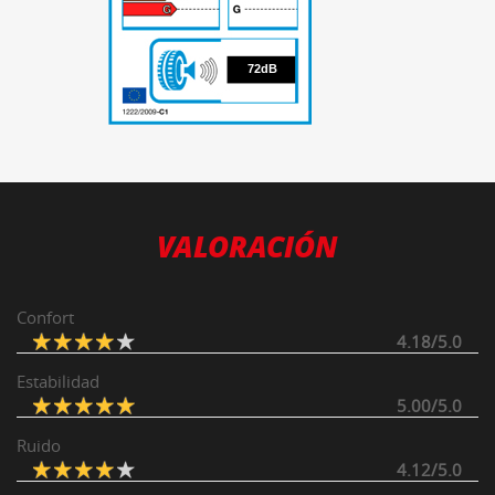
72
72dB
VALORACIÓN
Confort
4.18/5.0
Estabilidad
5.00/5.0
Ruido
4.12/5.0