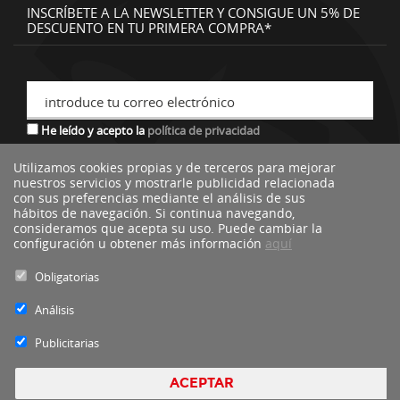
INSCRÍBETE A LA NEWSLETTER Y CONSIGUE UN 5% DE
DESCUENTO EN TU PRIMERA COMPRA*
introduce tu correo electrónico
He leído y acepto la
política de privacidad
Utilizamos cookies propias y de terceros para mejorar
nuestros servicios y mostrarle publicidad relacionada
*descuento no acumulable a otras ofertas o promociones.
con sus preferencias mediante el análisis de sus
hábitos de navegación. Si continua navegando,
consideramos que acepta su uso. Puede cambiar la
configuración u obtener más información
aquí
Obligatorias
Análisis
Publicitarias
ACEPTAR
Blacktire Copyright 2016 - Todos los derechos reservados by
nts