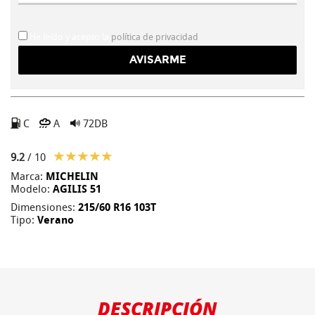
He leído y acepto la
política de privacidad
C
A
72DB
9.2
/ 10
Marca:
MICHELIN
Modelo:
AGILIS 51
Dimensiones:
215/60 R16 103T
Tipo:
Verano
DESCRIPCIÓN