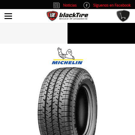
Noticias
Síguenos en Facebook
info@blacktire.es
914 353 309
Atención al cliente: L/V 9:00-14:00 y 15:00-19:00