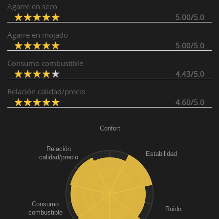
Agarre en seco
5.00/5.0
Agarre en mojado
5.00/5.0
Consumo combustible
4.43/5.0
Relación calidad/precio
4.60/5.0
Confort
Relación
Estabilidad
calidad/precio
Consumo
Ruido
combustible