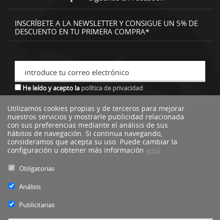
INSCRÍBETE A LA NEWSLETTER Y CONSIGUE UN 5% DE
DESCUENTO EN TU PRIMERA COMPRA*
introduce tu correo electrónico
He leído y acepto la
política de privacidad
Utilizamos cookies propias y de terceros para mejorar
nuestros servicios y mostrarle publicidad relacionada
*descuento no acumulable a otras ofertas o promociones.
con sus preferencias mediante el análisis de sus
hábitos de navegación. Si continua navegando,
consideramos que acepta su uso. Puede cambiar la
configuración u obtener más información
aquí
Obligatorias
Análisis
Publicitarias