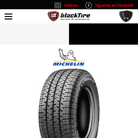
Noticias
Síguenos en Facebook
info@blacktire.es
914 353 309
Atención al cliente: L/V 9:00-14:00 y 15:00-19:00