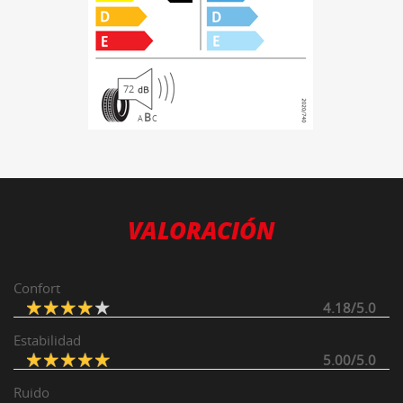
72
B
A
C
VALORACIÓN
Confort
4.18/5.0
Estabilidad
5.00/5.0
Ruido