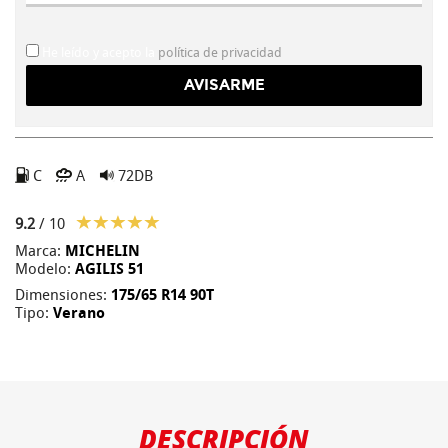
He leído y acepto la
política de privacidad
C
A
72DB
9.2
/ 10
Marca:
MICHELIN
Modelo:
AGILIS 51
Dimensiones:
175/65 R14 90T
Tipo:
Verano
DESCRIPCIÓN