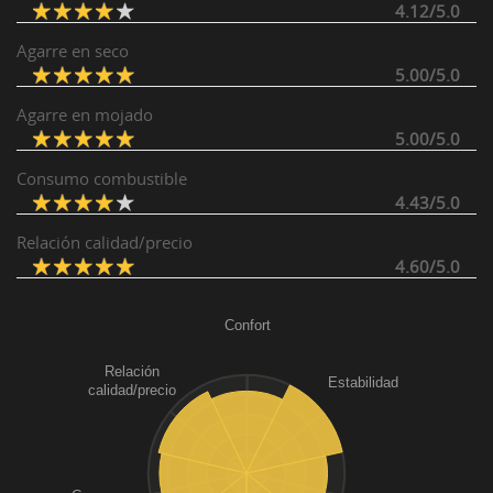
4.12/5.0
Agarre en seco
5.00/5.0
Agarre en mojado
5.00/5.0
Consumo combustible
4.43/5.0
Relación calidad/precio
4.60/5.0
Confort
Relación
Estabilidad
calidad/precio