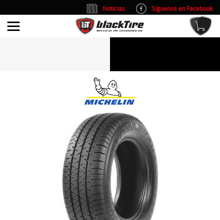
Noticias
Síguenos en Facebook
info@blacktire.es
914 353 309
Atención al cliente: L/V 9:00-14:00 y 15:00-19:00