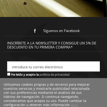
Síguenos en Facebook
INSCRÍBETE A LA NEWSLETTER Y CONSIGUE UN 5% DE
DESCUENTO EN TU PRIMERA COMPRA*
introduce tu correo electrónico
He leído y acepto la
política de privacidad
Utilizamos cookies propias y de terceros para mejorar
nuestros servicios y mostrarle publicidad relacionada
*descuento no acumulable a otras ofertas o promociones.
con sus preferencias mediante el análisis de sus
hábitos de navegación. Si continua navegando,
consideramos que acepta su uso. Puede cambiar la
configuración u obtener más información
aquí