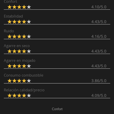
Confort
4.10/5.0
Estabilidad
4.43/5.0
Ruido
4.16/5.0
Agarre en seco
4.43/5.0
Agarre en mojado
4.43/5.0
Consumo combustible
3.86/5.0
Relación calidad/precio
4.09/5.0
Confort