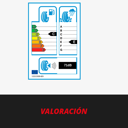
C
E
71
71dB
VALORACIÓN