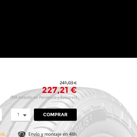
241,03 €
227,21 €
(IVA incluído en Península y Baleares)
1
COMPRAR
id.
Envío y montaje en 48h