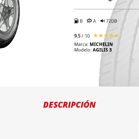
B
A
72DB
9.5
/ 10
Marca:
MICHELIN
Modelo:
AGILIS 3
DESCRIPCIÓN