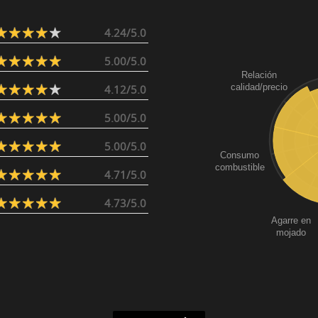
4.24/5.0
5.00/5.0
Relación
calidad/precio
4.12/5.0
5.00/5.0
5.00/5.0
Consumo
combustible
4.71/5.0
4.73/5.0
Agarre en
mojado