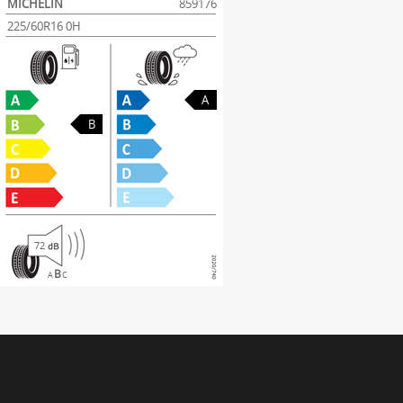
MICHELIN
859176
225/60R16 0H
A
B
72
B
A
C