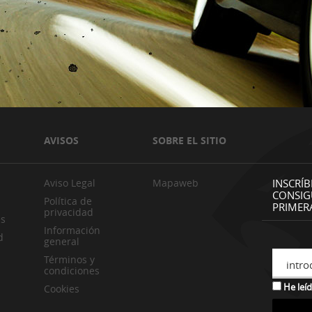
AVISOS
SOBRE EL SITIO
Aviso Legal
Mapaweb
INSCRÍB
CONSIG
Política de
PRIMER
privacidad
es
Información
d
general
Términos y
intro
condiciones
He leíd
Cookies