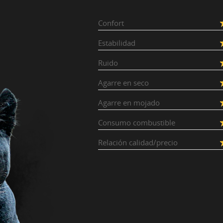
Confort
Estabilidad
Ruido
Agarre en seco
Agarre en mojado
Consumo combustible
Relación calidad/precio