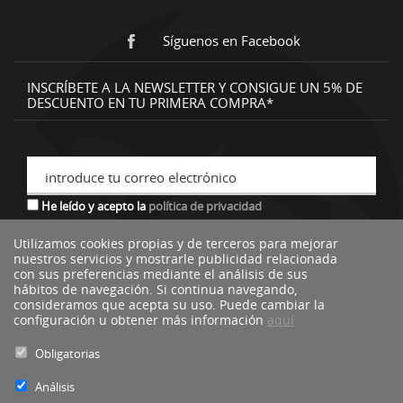
Síguenos en Facebook
INSCRÍBETE A LA NEWSLETTER Y CONSIGUE UN 5% DE
DESCUENTO EN TU PRIMERA COMPRA*
introduce tu correo electrónico
He leído y acepto la
política de privacidad
Utilizamos cookies propias y de terceros para mejorar
nuestros servicios y mostrarle publicidad relacionada
*descuento no acumulable a otras ofertas o promociones.
con sus preferencias mediante el análisis de sus
hábitos de navegación. Si continua navegando,
consideramos que acepta su uso. Puede cambiar la
configuración u obtener más información
aquí
Obligatorias
Análisis