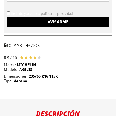
He leído y acepto la
política de privacidad
C
B
70DB
8.9
/ 10
Marca:
MICHELIN
Modelo:
AGILIS
Dimensiones:
235/65 R16 115R
Tipo:
Verano
DESCRIPCIÓN