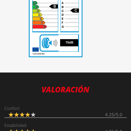
B
C
70
70dB
VALORACIÓN
Confort
4.25/5.0
Estabilidad