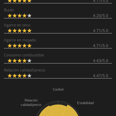
4.71/5.0
Ruido
4.20/5.0
Agarre en seco
4.71/5.0
Agarre en mojado
4.71/5.0
Consumo combustible
4.43/5.0
Relación calidad/precio
4.47/5.0
Confort
Relación
Estabilidad
calidad/precio