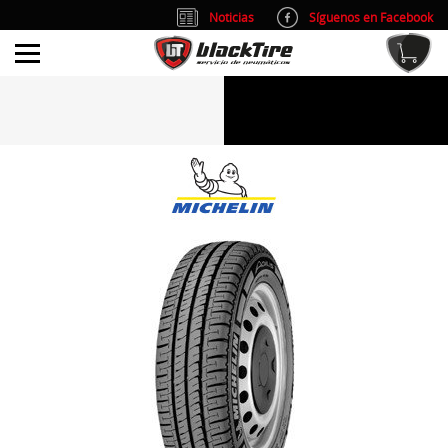
Noticias
Síguenos en Facebook
info@blacktire.es
914 353 309
Atención al cliente: L/V 9:00-14:00 y 15:00-19:00