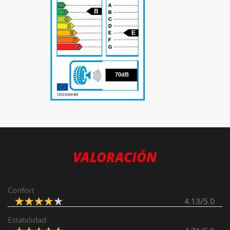
B
E
70
70dB
VALORACIÓN
Confort
4.13/5.0
Estabilidad