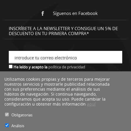
Síguenos en Facebook
INSCRÍBETE A LA NEWSLETTER Y CONSIGUE UN 5% DE
DESCUENTO EN TU PRIMERA COMPRA*
introduce tu correo electrónico
He leído y acepto la
política de privacidad
Utilizamos cookies propias y de terceros para mejorar
nuestros servicios y mostrarle publicidad relacionada
*descuento no acumulable a otras ofertas o promociones.
con sus preferencias mediante el análisis de sus
hábitos de navegación. Si continua navegando,
consideramos que acepta su uso. Puede cambiar la
configuración u obtener más información
aquí
Obligatorias
Análisis