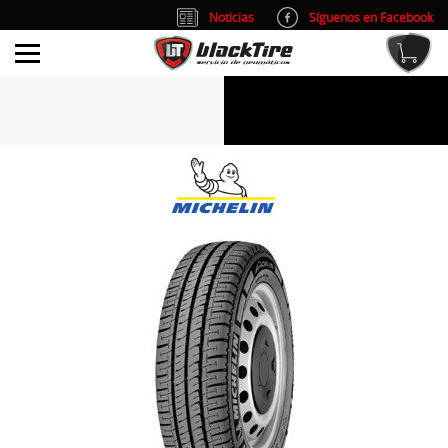
Noticias
Síguenos en Facebook
info@blacktire.es
914 353 309
Atención al cliente: L/V 9:00-14:00 y 15:00-19:00