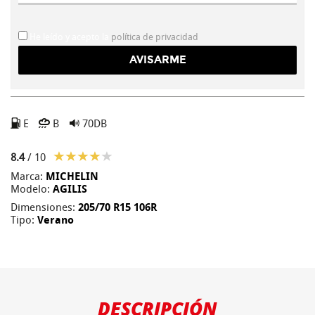
He leído y acepto la
política de privacidad
E
B
70DB
8.4
/ 10
Marca:
MICHELIN
Modelo:
AGILIS
Dimensiones:
205/70 R15 106R
Tipo:
Verano
DESCRIPCIÓN