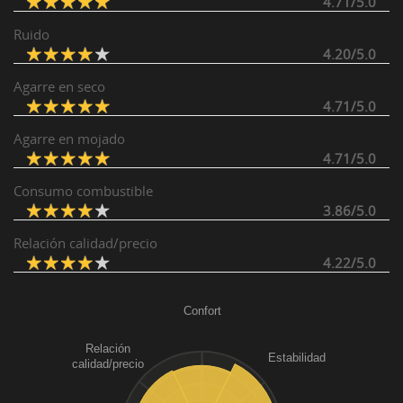
4.71/5.0
Ruido
4.20/5.0
Agarre en seco
4.71/5.0
Agarre en mojado
4.71/5.0
Consumo combustible
3.86/5.0
Relación calidad/precio
4.22/5.0
Confort
Relación
Estabilidad
calidad/precio