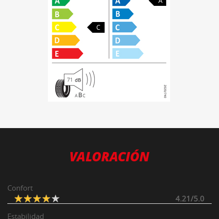
A
C
71
B
A
C
VALORACIÓN
Confort
4.21/5.0
Estabilidad