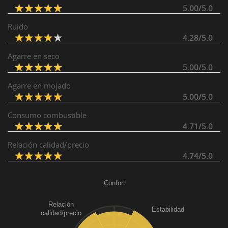
5.00/5.0
Ruido
4.28/5.0
Agarre en seco
5.00/5.0
Agarre en mojado
5.00/5.0
Consumo combustible
4.71/5.0
Relación calidad/precio
4.74/5.0
Confort
Relación
Estabilidad
calidad/precio