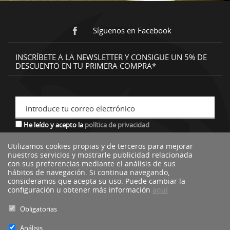
Síguenos en Facebook
INSCRÍBETE A LA NEWSLETTER Y CONSIGUE UN 5% DE
DESCUENTO EN TU PRIMERA COMPRA*
introduce tu correo electrónico
He leído y acepto la
política de privacidad
Utilizamos cookies propias y de terceros para mejorar
nuestros servicios y mostrarle publicidad relacionada
*descuento no acumulable a otras ofertas o promociones.
con sus preferencias mediante el análisis de sus
hábitos de navegación. Si continua navegando,
consideramos que acepta su uso. Puede cambiar la
configuración u obtener más información
aquí
Obligatorias
Análisis