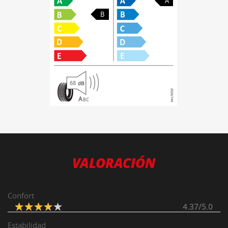
A
B
68
A
B
C
VALORACIÓN
Confort
4.37/5.0
Estabilidad