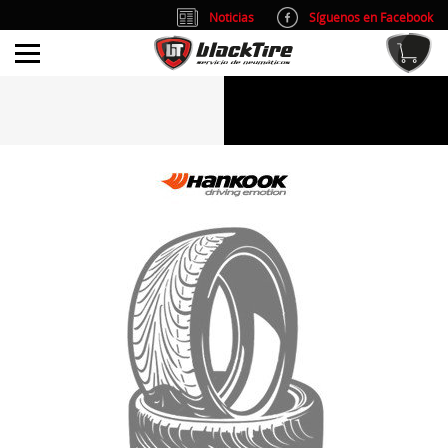
Noticias
Síguenos en Facebook
info@blacktire.es
914 353 309
Atención al cliente: L/V 9:00-14:00 y 15:00-19:00