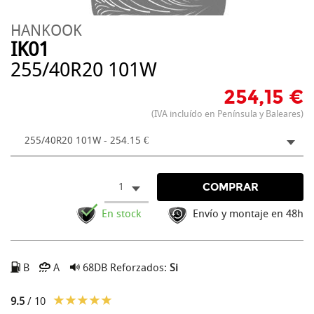
HANKOOK
IK01
255/40R20 101W
254,15 €
(IVA incluído en Península y Baleares)
255/40R20 101W - 254.15 €
1
COMPRAR
En stock
Envío y montaje en 48h
B
A
68DB
Reforzados:
Si
9.5
/ 10