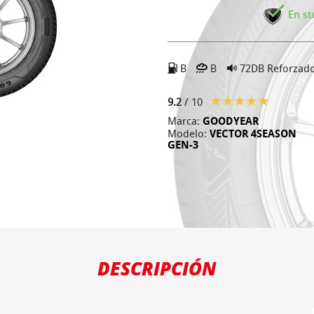
En st
B
B
72DB
Reforzad
9.2
/ 10
Marca:
GOODYEAR
Modelo:
VECTOR 4SEASON
GEN-3
DESCRIPCIÓN