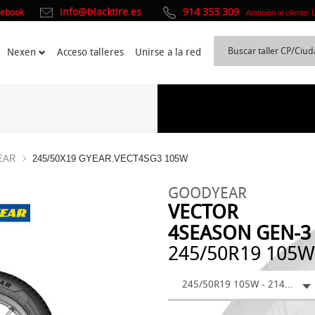
info@blacktire.es
914 353 309
cebook
Atención al cliente:
Nexen
Acceso talleres
Unirse a la red
EAR
245/50X19 GYEAR.VECT4SG3 105W
GOODYEAR
VECTOR
4SEASON GEN-3
245/50R19 105W
245/50R19 105W - 214.85 €