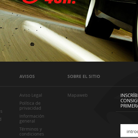
AVISOS
SOBRE EL SITIO
Aviso Legal
Mapaweb
INSCRÍB
CONSIG
Política de
PRIMER
privacidad
es
Información
d
general
Términos y
intro
condiciones