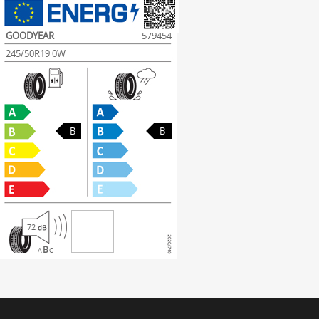
GOODYEAR
579454
245/50R19 0W
B
B
72
B
A
C