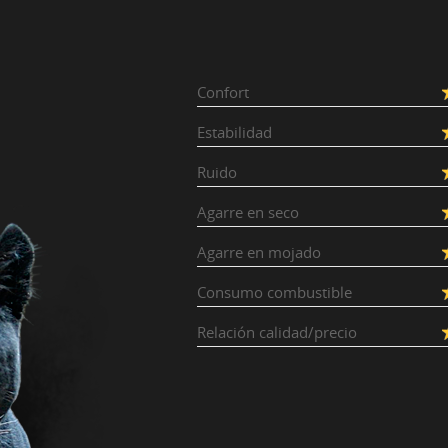
Confort
Estabilidad
Ruido
Agarre en seco
Agarre en mojado
Consumo combustible
Relación calidad/precio