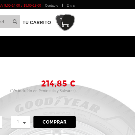
 L/V 9:00-14:00 y 15:00-19:00
Contacto
Entrar
TU CARRITO
214,85 €
(IVA incluído en Península y Baleares)
1
COMPRAR