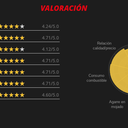
VALORACIÓN
4.24/5.0
4.71/5.0
Relación
calidad/precio
4.12/5.0
4.71/5.0
4.71/5.0
Consumo
combustible
4.71/5.0
4.60/5.0
Agarre en
mojado