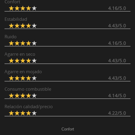
Confort
4.16/5.0
Estabilidad
4.43/5.0
Ruido
4.16/5.0
Agarre en seco
4.43/5.0
Agarre en mojado
4.43/5.0
Consumo combustible
4.14/5.0
Relación calidad/precio
4.22/5.0
Confort