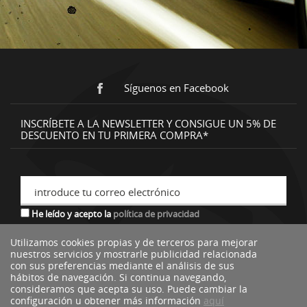
Síguenos en Facebook
INSCRÍBETE A LA NEWSLETTER Y CONSIGUE UN 5% DE
DESCUENTO EN TU PRIMERA COMPRA*
introduce tu correo electrónico
He leído y acepto la
política de privacidad
Utilizamos cookies propias y de terceros para mejorar
nuestros servicios y mostrarle publicidad relacionada
*descuento no acumulable a otras ofertas o promociones.
con sus preferencias mediante el análisis de sus
hábitos de navegación. Si continua navegando,
consideramos que acepta su uso. Puede cambiar la
configuración u obtener más información
aquí