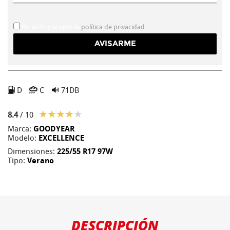
He leído y acepto la
política de privacidad
D
C
71DB
8.4
/ 10
Marca:
GOODYEAR
Modelo:
EXCELLENCE
Dimensiones:
225/55 R17 97W
Tipo:
Verano
DESCRIPCIÓN