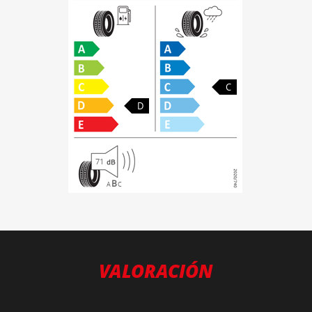
C
D
71
B
A
C
VALORACIÓN