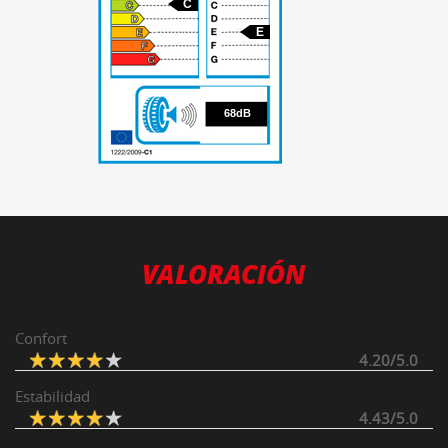
C
E
68
68dB
VALORACIÓN
Confort
4.20/5.0
Estabilidad
4.43/5.0