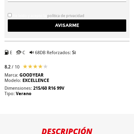
He leído y acepto la
política de privacidad
E
C
68DB
Reforzados:
Si
8.2
/ 10
Marca:
GOODYEAR
Modelo:
EXCELLENCE
Dimensiones:
215/60 R16 99V
Tipo:
Verano
DESCRIPCIÓN