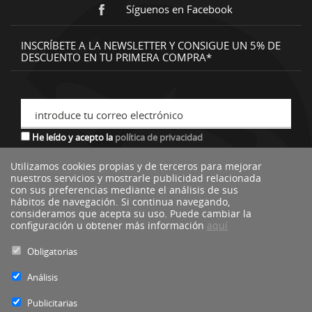
Síguenos en Facebook
INSCRÍBETE A LA NEWSLETTER Y CONSIGUE UN 5% DE
DESCUENTO EN TU PRIMERA COMPRA*
introduce tu correo electrónico
He leído y acepto la
política de privacidad
Utilizamos cookies propias y de terceros para mejorar
nuestros servicios y mostrarle publicidad relacionada
*descuento no acumulable a otras ofertas o promociones.
con sus preferencias mediante el análisis de sus
hábitos de navegación. Si continua navegando,
consideramos que acepta su uso. Puede cambiar la
configuración u obtener más información
aquí
Obligatorias
Análisis
Publicitarias