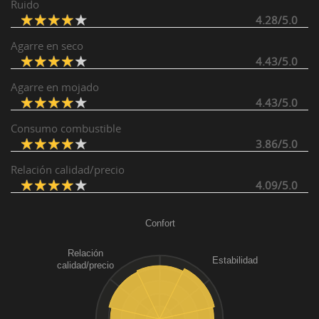
Ruido
4.28/5.0
Agarre en seco
4.43/5.0
Agarre en mojado
4.43/5.0
Consumo combustible
3.86/5.0
Relación calidad/precio
4.09/5.0
Confort
Relación
Estabilidad
calidad/precio