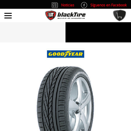
Noticias
Síguenos en Facebook
info@blacktire.es
914 353 309
Atención al cliente: L/V 9:00-14:00 y 15:00-19:00