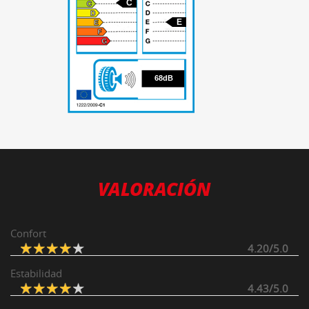
C
E
68
68dB
VALORACIÓN
Confort
4.20/5.0
Estabilidad
4.43/5.0