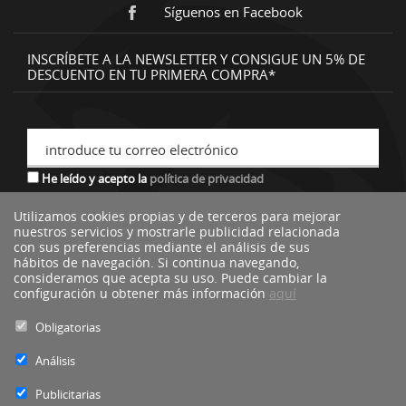
Síguenos en Facebook
INSCRÍBETE A LA NEWSLETTER Y CONSIGUE UN 5% DE
DESCUENTO EN TU PRIMERA COMPRA*
introduce tu correo electrónico
He leído y acepto la
política de privacidad
Utilizamos cookies propias y de terceros para mejorar
nuestros servicios y mostrarle publicidad relacionada
*descuento no acumulable a otras ofertas o promociones.
con sus preferencias mediante el análisis de sus
hábitos de navegación. Si continua navegando,
consideramos que acepta su uso. Puede cambiar la
configuración u obtener más información
aquí
Obligatorias
Análisis
Publicitarias