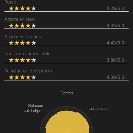
Ruido
4.28/5.0
Agarre en seco
4.43/5.0
Agarre en mojado
4.43/5.0
Consumo combustible
3.86/5.0
Relación calidad/precio
4.09/5.0
Confort
Relación
Estabilidad
calidad/precio