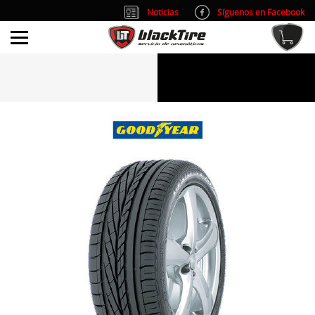
Noticias
Síguenos en Facebook
info@blacktire.es
914 353 309
Atención al cliente: L/V 9:00-14:00 y 15:00-19:00