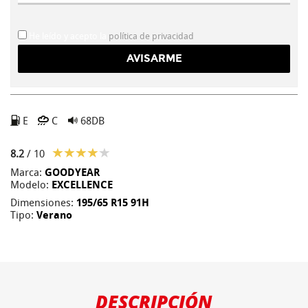
He leído y acepto la
política de privacidad
E
C
68DB
8.2
/ 10
Marca:
GOODYEAR
Modelo:
EXCELLENCE
Dimensiones:
195/65 R15 91H
Tipo:
Verano
DESCRIPCIÓN