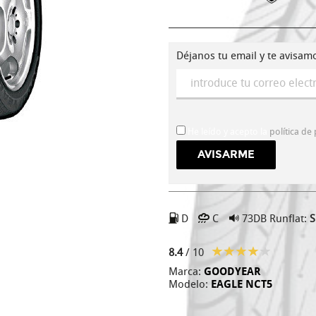
Déjanos tu email y te avisam
He leído y acepto la
política de
D
C
73DB
Runflat:
S
8.4
/ 10
Marca:
GOODYEAR
Modelo:
EAGLE NCT5