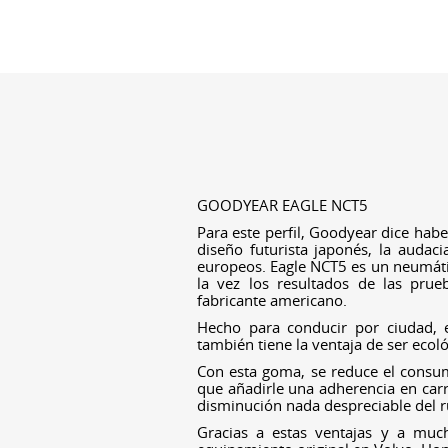
GOODYEAR EAGLE NCT5
Para este perfil, Goodyear dice haber
diseño futurista japonés, la audaci
europeos. Eagle NCT5 es un neumáti
la vez los resultados de las prue
fabricante americano.
Hecho para conducir por ciudad, 
también tiene la ventaja de ser ecoló
Con esta goma, se reduce el consu
que añadirle una adherencia en carr
disminución nada despreciable del r
Gracias a estas ventajas y a muc