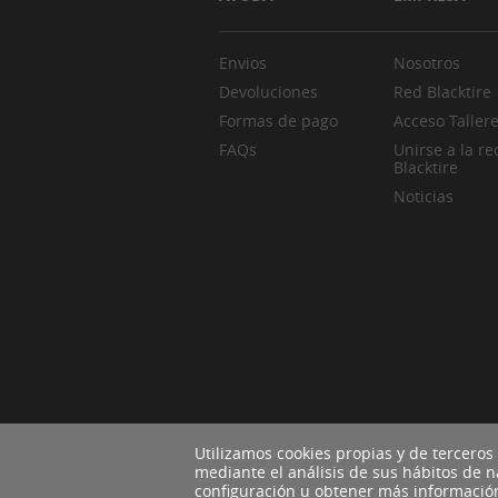
Envios
Nosotros
Devoluciones
Red Blacktire
Formas de pago
Acceso Taller
FAQs
Unirse a la re
Blacktire
Noticias
Utilizamos cookies propias y de terceros
mediante el análisis de sus hábitos de 
configuración u obtener más informaci