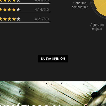
4.43/5.0
Consumo
combustible
4.14/5.0
4.21/5.0
Agarre en
mojado
NUEVA OPINIÓN