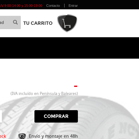
 L/V 9:00-14:00 y 15:00-19:00
Contacto
Entrar
TU CARRITO
-
(IVA incluído en Península y Baleares)
COMPRAR
ock
Envío y montaje en 48h