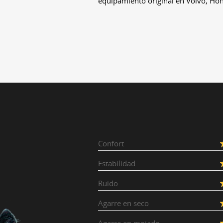
equipamiento original en Volvo, Ho
Confort
Estabilidad
Ruido
Agarre en seco