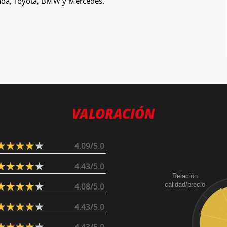
nda, Toyota, BMW y Mercedes.
VALORACIÓN
4.09/5.0
4.43/5.0
Relación
calidad/precio
4.08/5.0
4.43/5.0