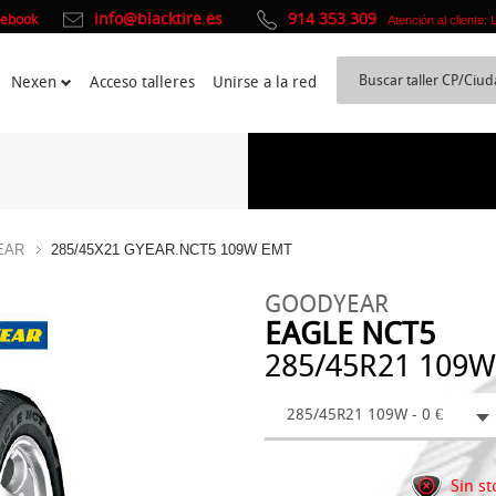
info@blacktire.es
914 353 309
cebook
Atención al cliente:
Nexen
Acceso talleres
Unirse a la red
EAR
285/45X21 GYEAR.NCT5 109W EMT
GOODYEAR
EAGLE NCT5
285/45R21 109W
285/45R21 109W - 0 €
Sin st