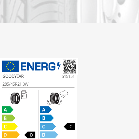
GOODYEAR
515151
285/45R21 0W
C
D