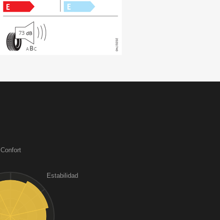
73
B
A
C
Confort
Estabilidad