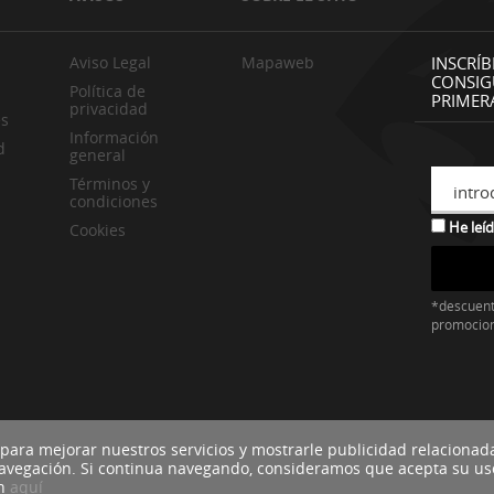
Aviso Legal
Mapaweb
INSCRÍB
CONSIG
Política de
PRIMER
privacidad
es
Información
d
general
Términos y
intro
condiciones
He leíd
Cookies
*descuent
promocio
 para mejorar nuestros servicios y mostrarle publicidad relacionad
navegación. Si continua navegando, consideramos que acepta su us
ón
aquí