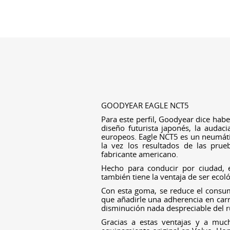
GOODYEAR EAGLE NCT5
Para este perfil, Goodyear dice haber
diseño futurista japonés, la audaci
europeos. Eagle NCT5 es un neumáti
la vez los resultados de las prue
fabricante americano.
Hecho para conducir por ciudad, 
también tiene la ventaja de ser ecoló
Con esta goma, se reduce el consu
que añadirle una adherencia en carr
disminución nada despreciable del r
Gracias a estas ventajas y a muc