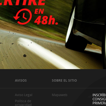
AVISOS
SOBRE EL SITIO
Aviso Legal
Mapaweb
INSCRÍB
CONSIG
Política de
PRIMER
privacidad