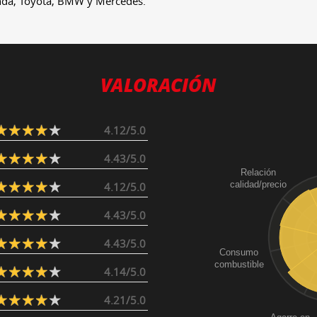
nda, Toyota, BMW y Mercedes.
VALORACIÓN
4.12/5.0
4.43/5.0
Relación
calidad/precio
4.12/5.0
4.43/5.0
4.43/5.0
Consumo
combustible
4.14/5.0
4.21/5.0