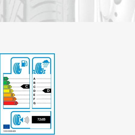
C
D
72
72dB