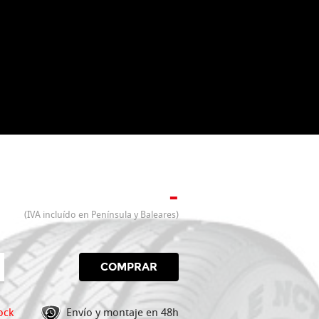
-
(IVA incluído en Península y Baleares)
COMPRAR
ock
Envío y montaje en 48h