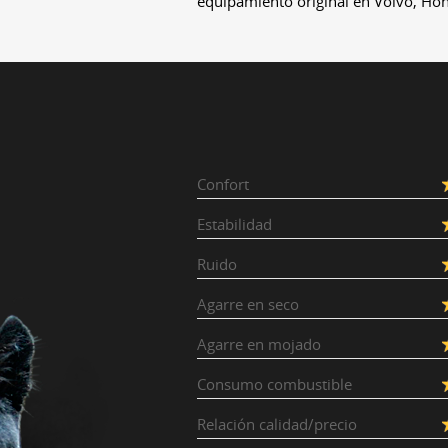
equipamiento original en Volvo, Ho
Confort
Estabilidad
Ruido
Agarre en seco
Agarre en mojado
Consumo combustible
Relación calidad/precio