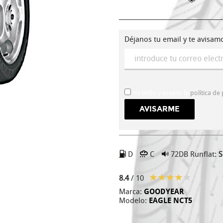
Déjanos tu email y te avisam
He leído y acepto la
política de
D
C
72DB
Runflat:
S
8.4
/ 10
Marca:
GOODYEAR
Modelo:
EAGLE NCT5