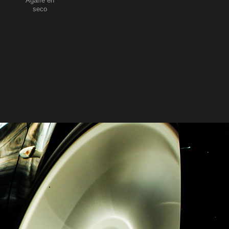
Agarre en
seco