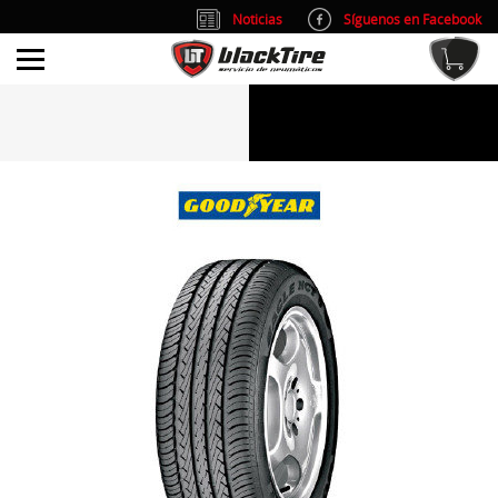
Noticias
Síguenos en Facebook
info@blacktire.es
914 353 309
Atención al cliente: L/V 9:00-14:00 y 15:00-19:00