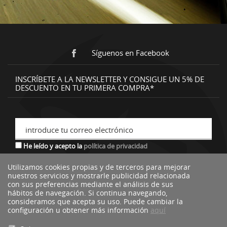
Síguenos en Facebook
INSCRÍBETE A LA NEWSLETTER Y CONSIGUE UN 5% DE
DESCUENTO EN TU PRIMERA COMPRA*
introduce tu correo electrónico
He leído y acepto la
política de privacidad
Utilizamos cookies propias y de terceros para mejorar
nuestros servicios y mostrarle publicidad relacionada
*descuento no acumulable a otras ofertas o promociones.
con sus preferencias mediante el análisis de sus
hábitos de navegación. Si continua navegando,
consideramos que acepta su uso. Puede cambiar la
configuración u obtener más información
aquí