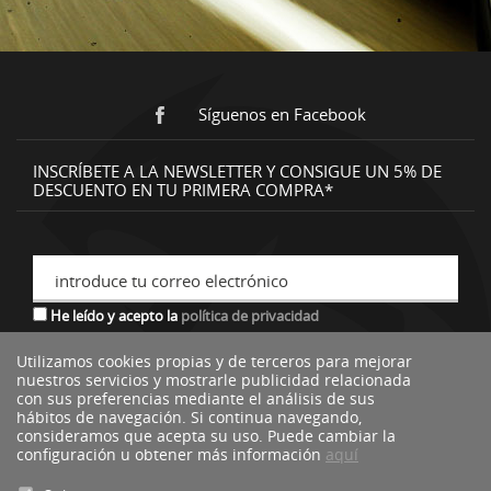
Síguenos en Facebook
INSCRÍBETE A LA NEWSLETTER Y CONSIGUE UN 5% DE
DESCUENTO EN TU PRIMERA COMPRA*
introduce tu correo electrónico
He leído y acepto la
política de privacidad
Utilizamos cookies propias y de terceros para mejorar
nuestros servicios y mostrarle publicidad relacionada
*descuento no acumulable a otras ofertas o promociones.
con sus preferencias mediante el análisis de sus
hábitos de navegación. Si continua navegando,
consideramos que acepta su uso. Puede cambiar la
configuración u obtener más información
aquí