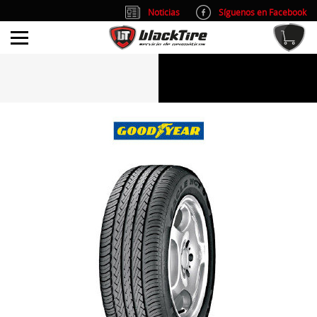
Noticias
Síguenos en Facebook
info@blacktire.es
914 353 309
Atención al cliente: L/V 9:00-14:00 y 15:00-19:00