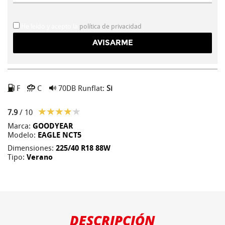
He leído y acepto la
política de privacidad
F
C
70DB
Runflat:
Si
7.9
/ 10
Marca:
GOODYEAR
Modelo:
EAGLE NCT5
Dimensiones:
225/40 R18 88W
Tipo:
Verano
DESCRIPCIÓN