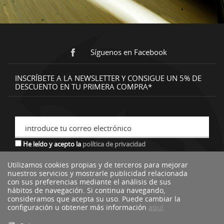
Síguenos en Facebook
INSCRÍBETE A LA NEWSLETTER Y CONSIGUE UN 5% DE
DESCUENTO EN TU PRIMERA COMPRA*
introduce tu correo electrónico
He leído y acepto la
política de privacidad
Utilizamos cookies propias y de terceros para mejorar
nuestros servicios y mostrarle publicidad relacionada
*descuento no acumulable a otras ofertas o promociones.
con sus preferencias mediante el análisis de sus
hábitos de navegación. Si continua navegando,
consideramos que acepta su uso. Puede cambiar la
configuración u obtener más información
aquí