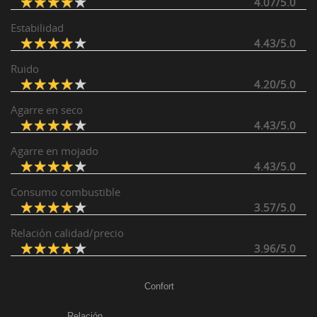
4.07/5.0
Estabilidad
4.43/5.0
Ruido
4.20/5.0
Agarre en seco
4.43/5.0
Agarre en mojado
4.43/5.0
Consumo combustible
3.57/5.0
Relación calidad/precio
3.96/5.0
Confort
Relación