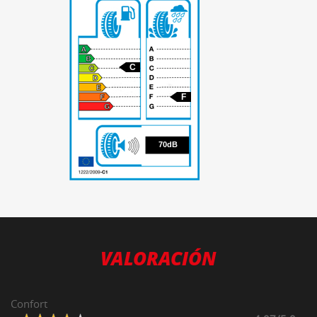
C
F
70
70dB
VALORACIÓN
Confort