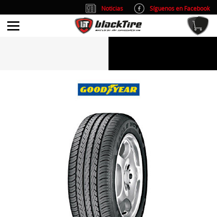
Noticias
Síguenos en Facebook
info@blacktire.es
914 353 309
Atención al cliente: L/V 9:00-14:00 y 15:00-19:00