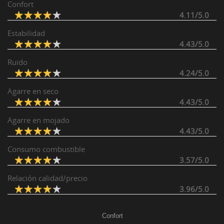
Confort
4.11/5.0
Estabilidad
4.43/5.0
Ruido
4.24/5.0
Agarre en seco
4.43/5.0
Agarre en mojado
4.43/5.0
Consumo combustible
3.57/5.0
Relación calidad/precio
3.96/5.0
Confort