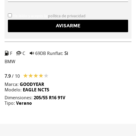
He leído y acepto la
política de privacidad
F
C
69DB
Runflat:
Si
BMW
7.9
/ 10
Marca:
GOODYEAR
Modelo:
EAGLE NCT5
Dimensiones:
205/55 R16 91V
Tipo:
Verano