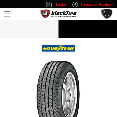
Noticias
Síguenos en Facebook
info@blacktire.es
914 353 309
Atención al cliente: L/V 9:00-14:00 y 15:00-19:00