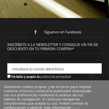
Síguenos en Facebook
INSCRÍBETE A LA NEWSLETTER Y CONSIGUE UN 5% DE
DESCUENTO EN TU PRIMERA COMPRA*
introduce tu correo electrónico
He leído y acepto la
política de privacidad
Utilizamos cookies propias y de terceros para mejorar
nuestros servicios y mostrarle publicidad relacionada
*descuento no acumulable a otras ofertas o promociones.
con sus preferencias mediante el análisis de sus
hábitos de navegación. Si continua navegando,
consideramos que acepta su uso. Puede cambiar la
configuración u obtener más información
aquí