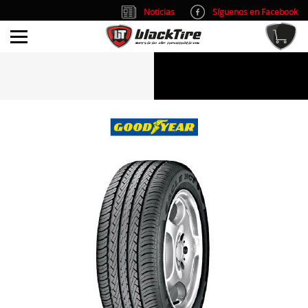
Noticias
Síguenos en Facebook
info@blacktire.es
914 353 309
Atención al cliente: L/V 9:00-14:00 y 15:00-19:00