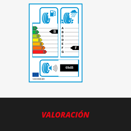
B
F
69
69dB
VALORACIÓN