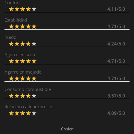
Confort
4.11/5.0
Estabilidad
4.71/5.0
Ruido
4.24/5.0
Agarre en seco
4.71/5.0
Agarre en mojado
4.71/5.0
Consumo combustible
3.57/5.0
Relación calidad/precio
4.09/5.0
Confort