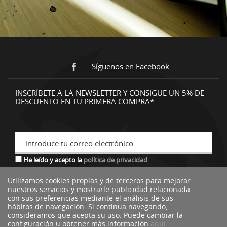
Síguenos en Facebook
INSCRÍBETE A LA NEWSLETTER Y CONSIGUE UN 5% DE
DESCUENTO EN TU PRIMERA COMPRA*
introduce tu correo electrónico
He leído y acepto la
política de privacidad
Utilizamos cookies propias y de terceros para mejorar
nuestros servicios y mostrarle publicidad relacionada
*descuento no acumulable a otras ofertas o promociones.
con sus preferencias mediante el análisis de sus
hábitos de navegación. Si continua navegando,
consideramos que acepta su uso. Puede cambiar la
configuración u obtener más información
aquí