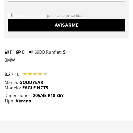
He leído y acepto la
política de privacidad
F
B
69DB
Runflat:
Si
BMW
8.2
/ 10
Marca:
GOODYEAR
Modelo:
EAGLE NCT5
Dimensiones:
205/45 R18 86Y
Tipo:
Verano