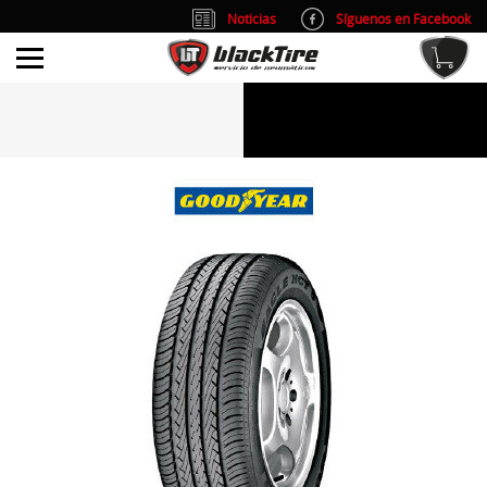
Noticias
Síguenos en Facebook
info@blacktire.es
914 353 309
Atención al cliente: L/V 9:00-14:00 y 15:00-19:00