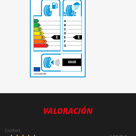
E
E
68
68dB
VALORACIÓN
Confort