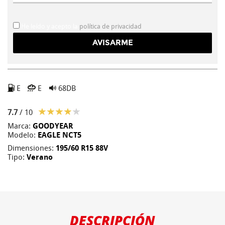
He leído y acepto la
política de privacidad
E
E
68DB
7.7
/ 10
Marca:
GOODYEAR
Modelo:
EAGLE NCT5
Dimensiones:
195/60 R15 88V
Tipo:
Verano
DESCRIPCIÓN