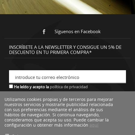
Síguenos en Facebook
INSCRÍBETE A LA NEWSLETTER Y CONSIGUE UN 5% DE
DESCUENTO EN TU PRIMERA COMPRA*
introduce tu correo electrónico
He leído y acepto la
política de privacidad
Utilizamos cookies propias y de terceros para mejorar
nuestros servicios y mostrarle publicidad relacionada
*descuento no acumulable a otras ofertas o promociones.
con sus preferencias mediante el análisis de sus
hábitos de navegación. Si continua navegando,
consideramos que acepta su uso. Puede cambiar la
configuración u obtener más información
aquí