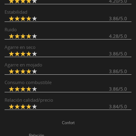
4.20/5.0
Estabilidad
3.86/5.0
Ruido
4.28/5.0
Agarre en seco
3.86/5.0
Agarre en mojado
3.86/5.0
Consumo combustible
3.86/5.0
Relación calidad/precio
3.84/5.0
Confort
Relación