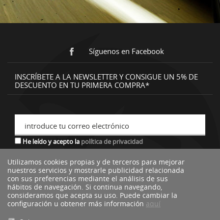
Síguenos en Facebook
INSCRÍBETE A LA NEWSLETTER Y CONSIGUE UN 5% DE
DESCUENTO EN TU PRIMERA COMPRA*
introduce tu correo electrónico
He leído y acepto la
política de privacidad
Utilizamos cookies propias y de terceros para mejorar
nuestros servicios y mostrarle publicidad relacionada
*descuento no acumulable a otras ofertas o promociones.
con sus preferencias mediante el análisis de sus
hábitos de navegación. Si continua navegando,
consideramos que acepta su uso. Puede cambiar la
configuración u obtener más información
aquí