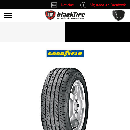
Noticias
Síguenos en Facebook
info@blacktire.es
914 353 309
Atención al cliente: L/V 9:00-14:00 y 15:00-19:00