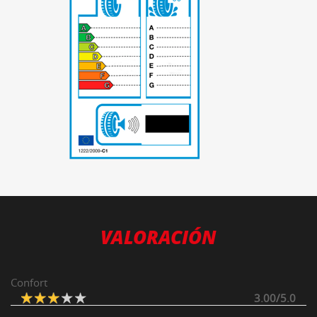
-
VALORACIÓN
Confort
3.00/5.0