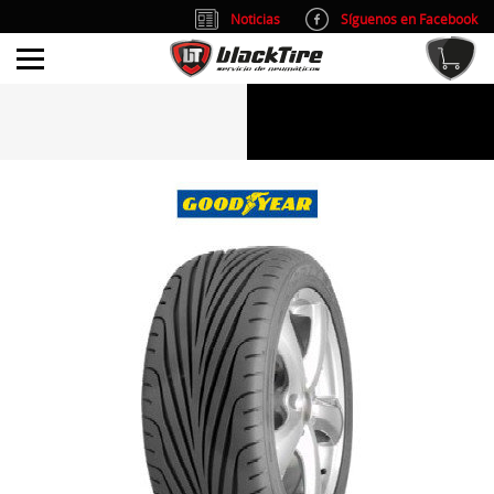
Noticias
Síguenos en Facebook
info@blacktire.es
914 353 309
Atención al cliente: L/V 9:00-14:00 y 15:00-19:00