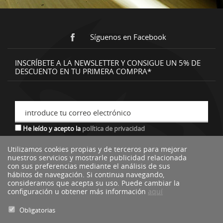
Síguenos en Facebook
INSCRÍBETE A LA NEWSLETTER Y CONSIGUE UN 5% DE
DESCUENTO EN TU PRIMERA COMPRA*
introduce tu correo electrónico
He leído y acepto la
política de privacidad
Utilizamos cookies propias y de terceros para mejorar
nuestros servicios y mostrarle publicidad relacionada
*descuento no acumulable a otras ofertas o promociones.
con sus preferencias mediante el análisis de sus
hábitos de navegación. Si continua navegando,
consideramos que acepta su uso. Puede cambiar la
configuración u obtener más información
aquí
Obligatorias