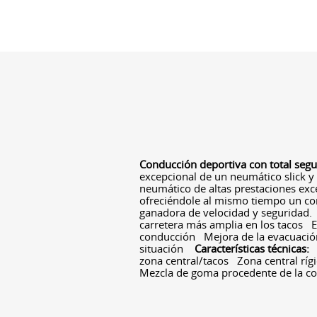
Conducción deportiva con total seg
excepcional de un neumático slick y
neumático de altas prestaciones exce
ofreciéndole al mismo tiempo un con
ganadora de velocidad y segurida
carretera más amplia en los tacos E
conducción Mejora de la evacuación
situación
Características técnicas:
zona central/tacos Zona central ríg
Mezcla de goma procedente de la c