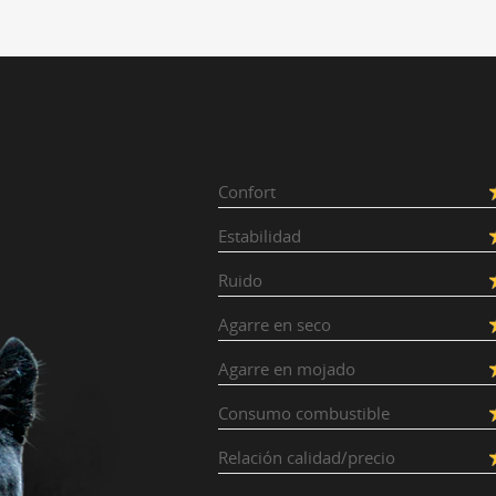
Confort
Estabilidad
Ruido
Agarre en seco
Agarre en mojado
Consumo combustible
Relación calidad/precio