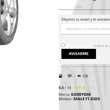
Déjanos tu email y te avisam
He leído y acepto la
política de
-
-
-DB
6.0
/ 10
Marca:
GOODYEAR
Modelo:
EAGLE F1 GSD3