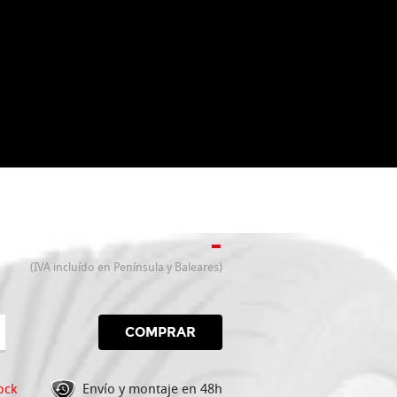
-
(IVA incluído en Península y Baleares)
COMPRAR
ock
Envío y montaje en 48h