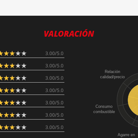
VALORACIÓN
3.00/5.0
3.00/5.0
Relación
calidad/precio
3.00/5.0
3.00/5.0
3.00/5.0
Consumo
combustible
3.00/5.0
3.00/5.0
Agarre en