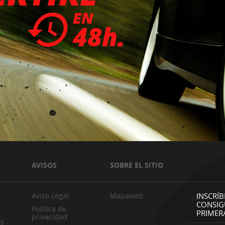
AVISOS
SOBRE EL SITIO
Aviso Legal
Mapaweb
INSCRÍB
CONSIG
Política de
PRIMER
privacidad
es