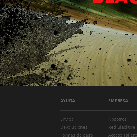
AYUDA
EMPRESA
Envios
Nosotros
Devoluciones
Red Blacktire
Formas de pago
Acceso Taller