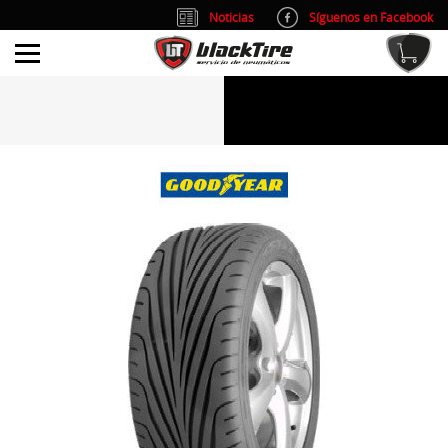
Noticias
Síguenos en Facebook
info@blacktire.es
914 353 309
Atención al cliente: L/V 9:00-14:00 y 15:00-19:00