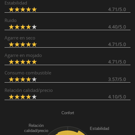
Estabilidad
4.71/5.0
Ruido
4.40/5.0
Agarre en seco
4.71/5.0
Agarre en mojado
4.71/5.0
Consumo combustible
3.57/5.0
Relación calidad/precio
4.10/5.0
Confort
Relación
Estabilidad
calidad/precio