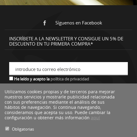
Síguenos en Facebook
INSCRÍBETE A LA NEWSLETTER Y CONSIGUE UN 5% DE
DESCUENTO EN TU PRIMERA COMPRA*
introduce tu correo electrónico
He leído y acepto la
política de privacidad
Utilizamos cookies propias y de terceros para mejorar
nuestros servicios y mostrarle publicidad relacionada
*descuento no acumulable a otras ofertas o promociones.
con sus preferencias mediante el análisis de sus
hábitos de navegación. Si continua navegando,
consideramos que acepta su uso. Puede cambiar la
configuración u obtener más información
aquí
Obligatorias