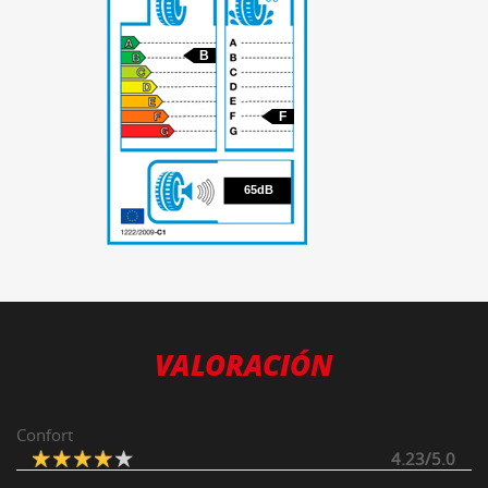
B
F
65
65dB
VALORACIÓN
Confort
4.23/5.0