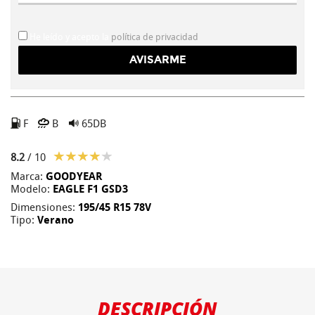
He leído y acepto la
política de privacidad
F
B
65DB
8.2
/ 10
Marca:
GOODYEAR
Modelo:
EAGLE F1 GSD3
Dimensiones:
195/45 R15 78V
Tipo:
Verano
DESCRIPCIÓN