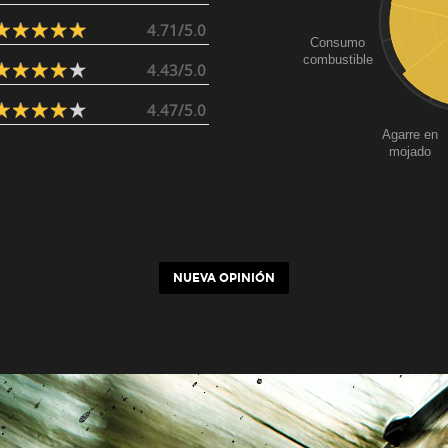
4.71/5.0
Consumo
combustible
4.43/5.0
4.47/5.0
Agarre en
mojado
NUEVA OPINIÓN