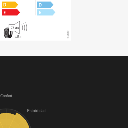
73
B
A
C
Confort
Estabilidad