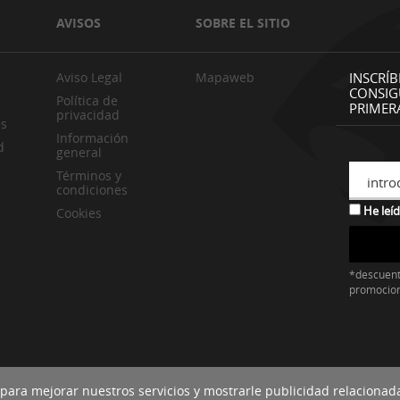
AVISOS
SOBRE EL SITIO
Aviso Legal
Mapaweb
INSCRÍB
CONSIG
Política de
PRIMER
privacidad
es
Información
d
general
Términos y
intro
condiciones
He leíd
Cookies
*descuent
promocio
 para mejorar nuestros servicios y mostrarle publicidad relacionad