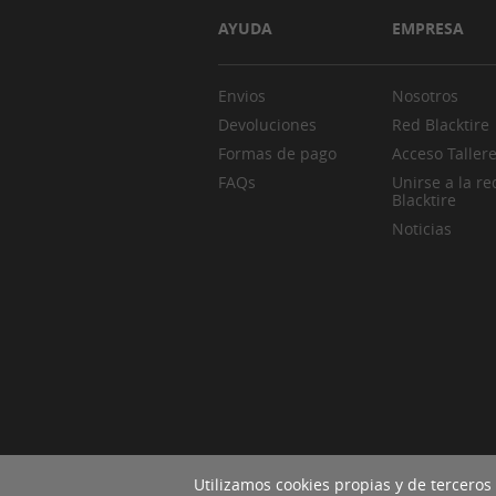
AYUDA
EMPRESA
Envios
Nosotros
Devoluciones
Red Blacktire
Formas de pago
Acceso Taller
FAQs
Unirse a la re
Blacktire
Noticias
Utilizamos cookies propias y de terceros