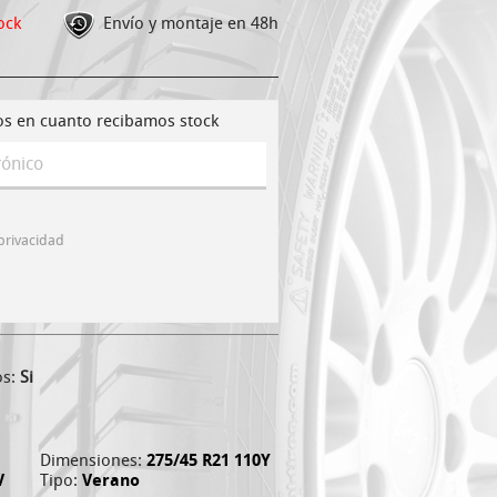
ock
Envío y montaje en 48h
os en cuanto recibamos stock
 privacidad
os:
Si
Dimensiones:
275/45 R21 110Y
V
Tipo:
Verano