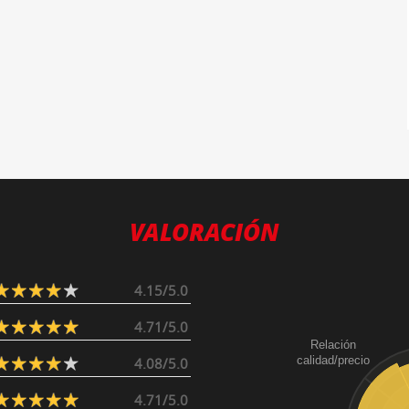
VALORACIÓN
4.15/5.0
4.71/5.0
Relación
calidad/precio
4.08/5.0
4.71/5.0