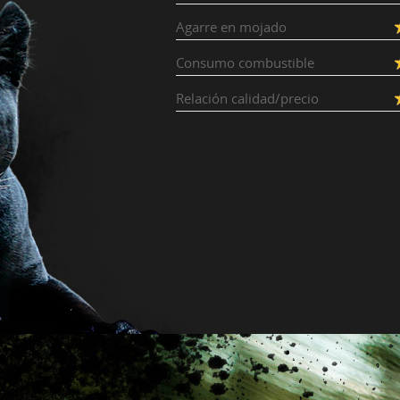
Agarre en mojado
Consumo combustible
Relación calidad/precio