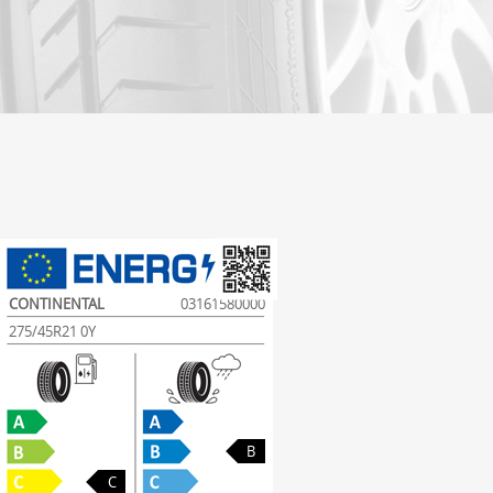
CONTINENTAL
03161580000
275/45R21 0Y
B
C