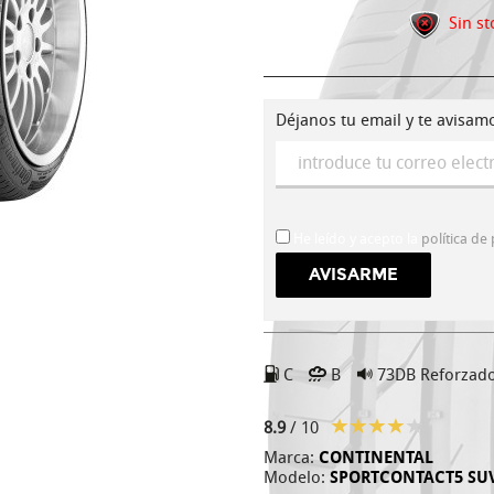
Sin st
Déjanos tu email y te avisam
He leído y acepto la
política de
C
B
73DB
Reforzad
8.9
/ 10
Marca:
CONTINENTAL
Modelo:
SPORTCONTACT5 SU