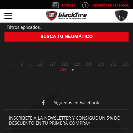
Noticias
Síguenos en Facebook
info@blacktire.es
914 353 309
Atención al cliente: L/V 9:00-14:00 y 15:00-19:00
Filtros aplicados:
BUSCA TU NEUMÁTICO
«
1
2
...
226
227
228
229
230
231
232
233
234
»
Síguenos en Facebook
INSCRÍBETE A LA NEWSLETTER Y CONSIGUE UN 5% DE
DESCUENTO EN TU PRIMERA COMPRA*