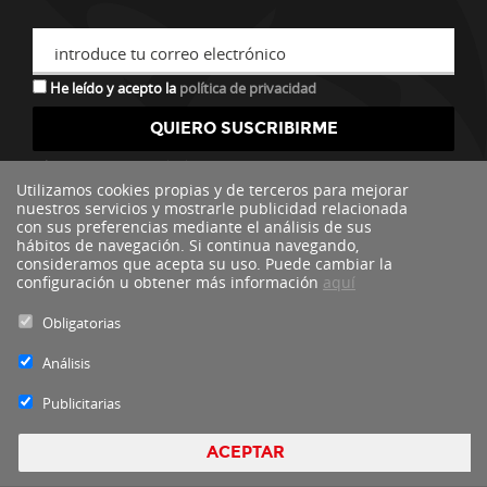
introduce tu correo electrónico
He leído y acepto la
política de privacidad
*descuento no acumulable a otras ofertas o promociones.
Utilizamos cookies propias y de terceros para mejorar
nuestros servicios y mostrarle publicidad relacionada
con sus preferencias mediante el análisis de sus
hábitos de navegación. Si continua navegando,
consideramos que acepta su uso. Puede cambiar la
configuración u obtener más información
aquí
Obligatorias
Análisis
Publicitarias
Blacktire Copyright 2016 - Todos los derechos reservados by
nts
ACEPTAR