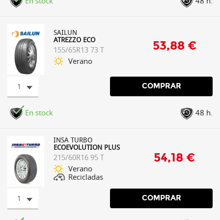
En stock
48 h.
SAILUN
ATREZZO ECO
53,88 €
155/65R13 73 T
Verano
1
COMPRAR
En stock
48 h.
INSA TURBO
ECOEVOLUTION PLUS
54,18 €
215/60R16 95 T
Verano
Recicladas
1
COMPRAR