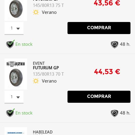
43,56 €
145/80R13 75 T
Verano
1
COMPRAR
En stock
48 h.
EVENT
FUTURUM GP
44,53 €
135/80R13 70 T
Verano
1
COMPRAR
En stock
48 h.
HABILEAD