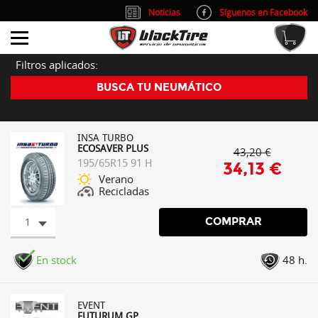
Noticias
Síguenos en Facebook
info@blacktire.es
914 353 309
Atención al cliente: L/V 9:00-14:00 y 15:00-19:00
Filtros aplicados:
BUSCA TU NEUMÁTICO
INSA TURBO
ECOSAVER PLUS
43,20 €
195/65R15 91 H
34,13 €
Verano
Recicladas
1
COMPRAR
En stock
48 h.
EVENT
FUTURUM GP