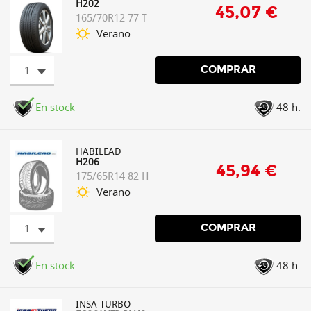
H202
45,07 €
165/70R12 77 T
Verano
1
COMPRAR
En stock
48 h.
HABILEAD
H206
45,94 €
175/65R14 82 H
Verano
1
COMPRAR
En stock
48 h.
INSA TURBO