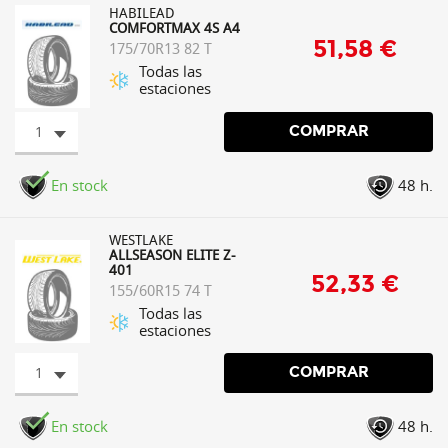
HABILEAD
COMFORTMAX 4S A4
51,58 €
175/70R13 82 T
Todas las
estaciones
1
COMPRAR
En stock
48 h.
WESTLAKE
ALLSEASON ELITE Z-
401
52,33 €
155/60R15 74 T
Todas las
estaciones
1
COMPRAR
En stock
48 h.