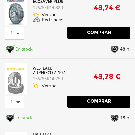
ECOSAVER PLUS
48,74 €
175/65R14 82 T
Verano
Recicladas
1
COMPRAR
En stock
48 h.
WESTLAKE
ZUPERECO Z-107
48,78 €
155/65R14 75 T
Verano
1
COMPRAR
En stock
48 h.
HABILEAD