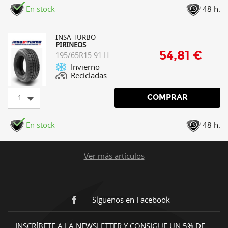
En stock
48 h.
INSA TURBO
PIRINEOS
54,81 €
195/65R15 91 H
Invierno
Recicladas
1
COMPRAR
En stock
48 h.
Ver más artículos
Síguenos en Facebook
INSCRÍBETE A LA NEWSLETTER Y CONSIGUE UN 5% DE