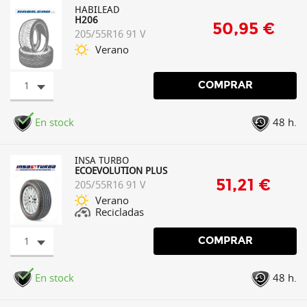
HABILEAD
H206
50,95 €
205/55R16 91 V
Verano
1
COMPRAR
En stock
48 h.
INSA TURBO
ECOEVOLUTION PLUS
51,21 €
205/55R16 91 V
Verano
Recicladas
1
COMPRAR
En stock
48 h.