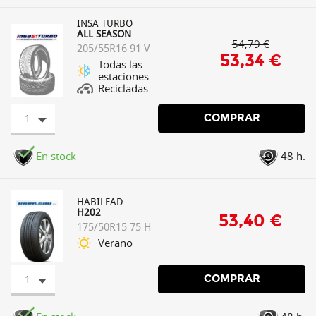
INSA TURBO
ALL SEASON
54,79 €
205/55R16 91 V
53,34 €
Todas las
estaciones
Recicladas
1
COMPRAR
En stock
48 h.
HABILEAD
H202
53,40 €
175/50R15 75 H
Verano
1
COMPRAR