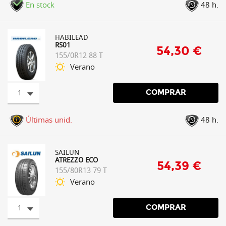
En stock
48 h.
HABILEAD
RS01
54,30 €
155/0R12 88 T
Verano
1
COMPRAR
Últimas unid.
48 h.
SAILUN
ATREZZO ECO
54,39 €
155/80R13 79 T
Verano
1
COMPRAR