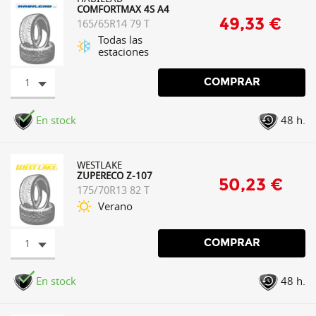
COMFORTMAX 4S A4
49,33 €
165/65R14 79 T
Todas las
estaciones
1
COMPRAR
En stock
48 h.
WESTLAKE
ZUPERECO Z-107
50,23 €
175/70R13 82 T
Verano
1
COMPRAR
En stock
48 h.