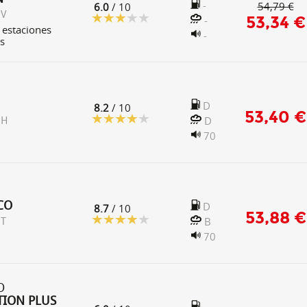
-
54,79 €
6.0
/ 10
 V
53,34 €
-
 estaciones
-
s
D
8.2
/ 10
53,40 €
D
 H
70
CO
D
8.7
/ 10
53,88 €
B
 T
70
O
ION PLUS