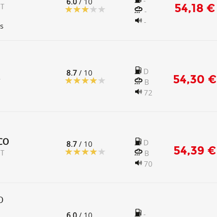
-
6.0
/ 10
54,18 €
 T
-
-
s
D
8.7
/ 10
54,30 €
B
T
72
CO
D
8.7
/ 10
54,39 €
B
 T
70
O
-
6.0
/ 10