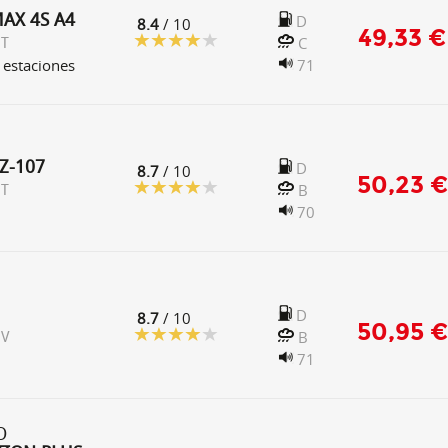
AX 4S A4
D
8.4
/ 10
49,33 €
C
 T
 estaciones
71
Z-107
D
8.7
/ 10
50,23 €
B
 T
70
D
8.7
/ 10
50,95 €
B
 V
71
O