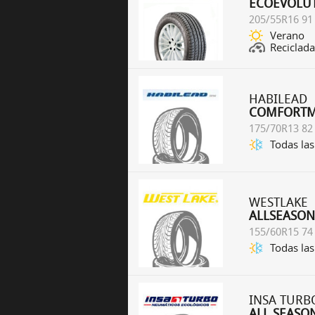
ECOEVOLUT
205/55R16 91
Verano
Reciclada
HABILEAD
COMFORTM
175/70R13 82
Todas las
WESTLAKE
ALLSEASON 
155/60R15 74
Todas las
INSA TURB
ALL SEASO