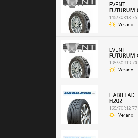
EVENT
FUTURUM 
145/80R13 75
Verano
EVENT
FUTURUM 
135/80R13 70
Verano
HABILEAD
H202
165/70R12 77
Verano