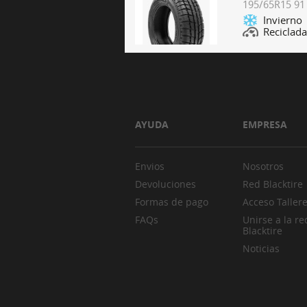
195/65R15 91
Invierno
Reciclada
AYUDA
EMPRESA
Envios
Nosotros
Devoluciones
Red Blacktire
Formas de pago
Acceso Taller
FAQs
Unirse a la re
Blacktire
Noticias