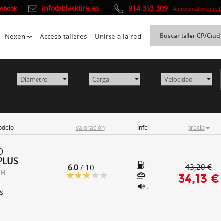
info@blacktire.es
914 353 309
cebook
Atención al cliente:
Nexen
Acceso talleres
Unirse a la red
delo
valoración
Info
precio
O
PLUS
-
43,20 €
6.0
/ 10
 H
34,13 €
-
-
s