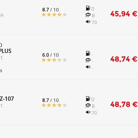
D
8.7
/ 10
45,94 €
B
 H
70
O
PLUS
-
6.0
/ 10
48,74 €
 T
-
-
s
Z-107
D
8.7
/ 10
48,78 €
B
 T
70