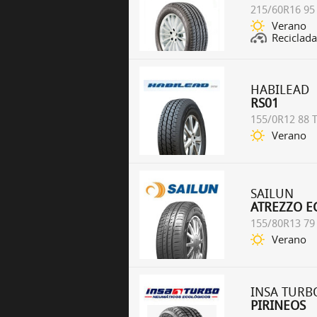
215/60R16 95
Verano
Reciclada
HABILEAD
RS01
155/0R12 88 
Verano
SAILUN
ATREZZO E
155/80R13 79
Verano
INSA TURB
PIRINEOS