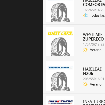
HABILEAD
COMFORTM
165/65R14 79
Todas las
WESTLAKE
ZUPERECO 
175/70R13 82
Verano
HABILEAD
H206
205/55R16 91
Verano
INSA TURB