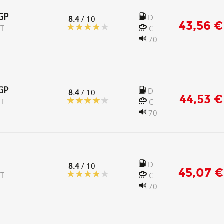
GP
D
8.4
/ 10
43,56 €
C
 T
70
GP
D
8.4
/ 10
44,53 €
C
 T
70
D
8.4
/ 10
45,07 €
C
 T
70