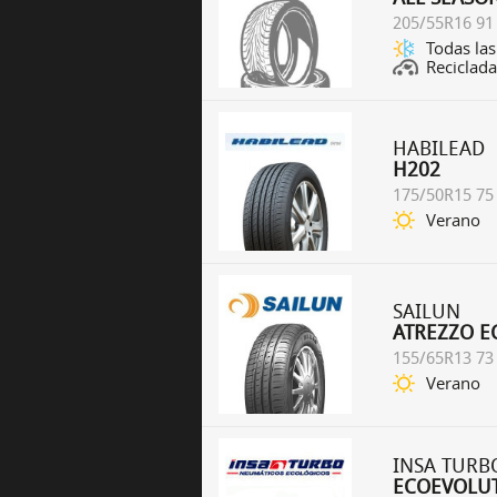
205/55R16 91
Todas las
Reciclada
HABILEAD
H202
175/50R15 75
Verano
SAILUN
ATREZZO E
155/65R13 73
Verano
INSA TURB
ECOEVOLUT