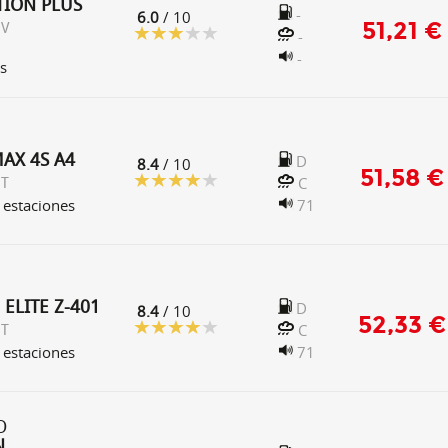
ION PLUS
-
6.0
/ 10
51,21 €
 V
-
-
s
AX 4S A4
D
8.4
/ 10
51,58 €
C
 T
 estaciones
71
ELITE Z-401
D
8.4
/ 10
52,33 €
C
 T
 estaciones
71
O
N