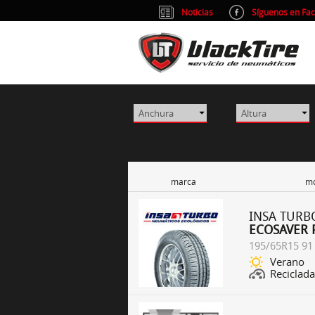
Noticias
Síguenos en Fa
marca
mo
INSA TURB
ECOSAVER 
195/65R15 91
Verano
Reciclada