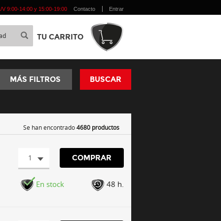
 L/V 9:00-14:00 y 15:00-19:00
Contacto
Entrar
TU CARRITO
MÁS FILTROS
BUSCAR
Se han encontrado
4680 productos
1
COMPRAR
En stock
48 h.