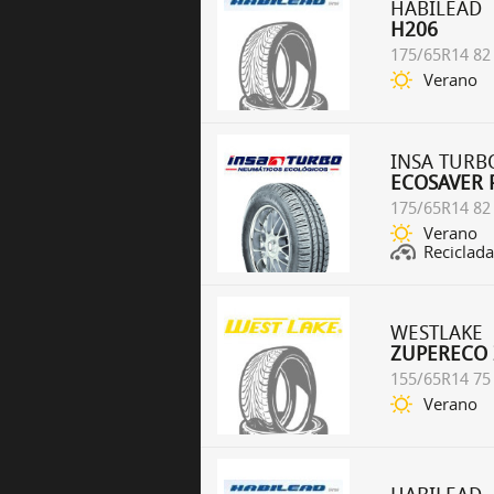
HABILEAD
H206
175/65R14 82
Verano
INSA TURB
ECOSAVER 
175/65R14 82
Verano
Reciclada
WESTLAKE
ZUPERECO 
155/65R14 75
Verano