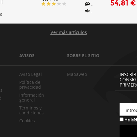
54,81 €
 H
-
-
s
Ver más artículos
AVISOS
SOBRE EL SITIO
Aviso Legal
Mapaweb
INSCRÍB
CONSIG
Política de
PRIMER
privacidad
es
Información
d
general
Términos y
intro
condiciones
He leíd
Cookies